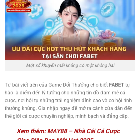
Một số khuyến mãi khủng có một không hai
Từ bài viết trên của Game Đổi Thưởng cho biết
FABET
tự
hào là điểm đến lý tưởng cho những tín đồ đam mê cá
cược, nơi hội tụ những trải nghiệm đỉnh cao và cơ hội rinh
thưởng khủng. Gia nhập ngay để mở ra cánh cửa dẫn đến
thế giới cá cược chuyên nghiệp, minh bạch và đẳng cấp.
Xem thêm:
MAY88 – Nhà Cái Cá Cược