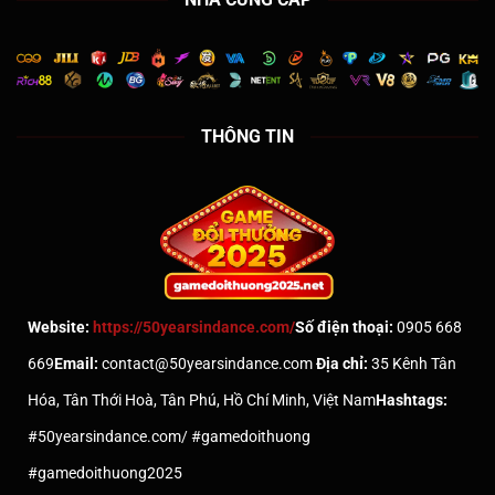
Thất
Thiệt
2025
THÔNG TIN
Website:
https://50yearsindance.com/
Số điện thoại:
0905 668
669
Email:
contact@50yearsindance.com
Địa chỉ:
35 Kênh Tân
Hóa, Tân Thới Hoà, Tân Phú, Hồ Chí Minh, Việt Nam
Hashtags:
#50yearsindance.com/ #gamedoithuong
#gamedoithuong2025