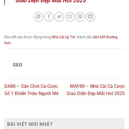
Giao Diện Đẹp Mắt Hot 2025
Bài viết này được đăng trong
Nhà Cái Uy Tín
. Đánh dấu
liên kết thường
trực
.
SEO
DA88 – Sân Chơi Cá Cược
MAY88 – Nhà Cái Cá Cược
Số 1 Khiến Triệu Người Mê
Giao Diện Đẹp Mắt Hot 2025
BÀI VIẾT MỚI NHẤT