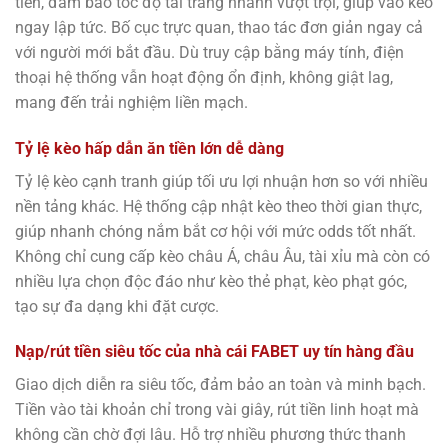
tiến, đảm bảo tốc độ tải trang nhanh vượt trội, giúp vào kèo
ngay lập tức. Bố cục trực quan, thao tác đơn giản ngay cả
với người mới bắt đầu. Dù truy cập bằng máy tính, điện
thoại hệ thống vẫn hoạt động ổn định, không giật lag,
mang đến trải nghiệm liền mạch.
Tỷ lệ kèo hấp dẫn ăn tiền lớn dễ dàng
Tỷ lệ kèo cạnh tranh giúp tối ưu lợi nhuận hơn so với nhiều
nền tảng khác. Hệ thống cập nhật kèo theo thời gian thực,
giúp nhanh chóng nắm bắt cơ hội với mức odds tốt nhất.
Không chỉ cung cấp kèo châu Á, châu Âu, tài xỉu mà còn có
nhiều lựa chọn độc đáo như kèo thẻ phạt, kèo phạt góc,
tạo sự đa dạng khi đặt cược.
Nạp/rút tiền siêu tốc của nhà cái FABET uy tín hàng đầu
Giao dịch diễn ra siêu tốc, đảm bảo an toàn và minh bạch.
Tiền vào tài khoản chỉ trong vài giây, rút tiền linh hoạt mà
không cần chờ đợi lâu. Hỗ trợ nhiều phương thức thanh