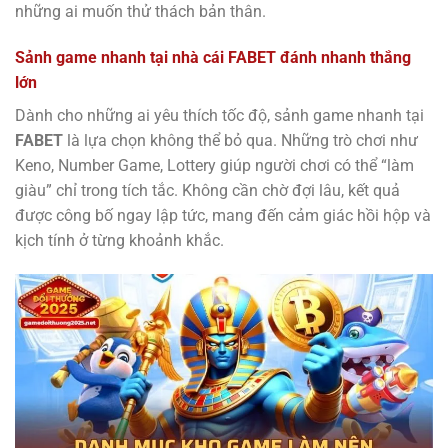
những ai muốn thử thách bản thân.
Sảnh game nhanh tại nhà cái FABET đánh nhanh thắng
lớn
Dành cho những ai yêu thích tốc độ, sảnh game nhanh tại
FABET
là lựa chọn không thể bỏ qua. Những trò chơi như
Keno, Number Game, Lottery giúp người chơi có thể “làm
giàu” chỉ trong tích tắc. Không cần chờ đợi lâu, kết quả
được công bố ngay lập tức, mang đến cảm giác hồi hộp và
kịch tính ở từng khoảnh khắc.