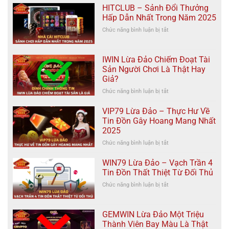
HITCLUB – Sảnh Đổi Thưởng
Hấp Dẫn Nhất Trong Năm 2025
Chức năng bình luận bị tắt
ở
HITCLUB
–
Sảnh
IWIN Lừa Đảo Chiếm Đoạt Tài
Đổi
Sản Người Chơi Là Thật Hay
Thưởng
Giả?
Hấp
Dẫn
Chức năng bình luận bị tắt
ở
Nhất
IWIN
Trong
Lừa
VIP79 Lừa Đảo – Thực Hư Về
Năm
Đảo
Tin Đồn Gây Hoang Mang Nhất
2025
Chiếm
2025
Đoạt
Chức năng bình luận bị tắt
ở
Tài
VIP79
Sản
Lừa
Người
WIN79 Lừa Đảo – Vạch Trần 4
Đảo
Chơi
Tin Đồn Thất Thiệt Từ Đối Thủ
–
Là
Chức năng bình luận bị tắt
ở
Thực
Thật
WIN79
Hư
Hay
Lừa
Về
Giả?
Đảo
Tin
GEMWIN Lừa Đảo Một Triệu
–
Đồn
Thành Viên Bay Màu Là Thật
Vạch