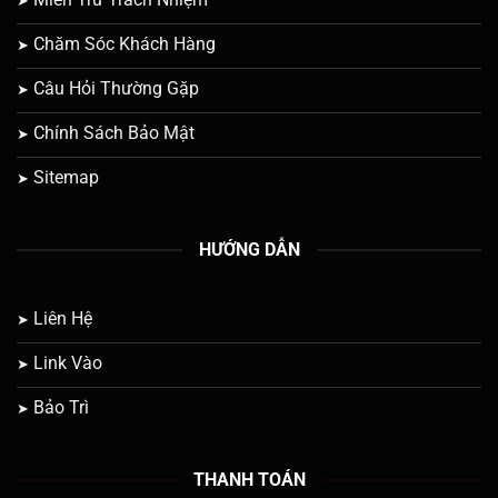
Chăm Sóc Khách Hàng
Câu Hỏi Thường Gặp
Chính Sách Bảo Mật
Sitemap
HƯỚNG DẪN
Liên Hệ
Link Vào
Bảo Trì
THANH TOÁN