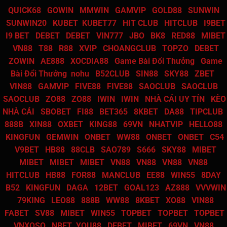
QUICK68
GOWIN
MMWIN
GAMVIP
GOLD88
SUNWIN
SUNWIN20
KUBET
KUBET77
HIT CLUB
HITCLUB
I9BET
I9 BET
DEBET
DEBET
VIN777
JBO
BK8
RED88
MIBET
VN88
T88
R88
XVIP
CHOANGCLUB
TOPZO
DEBET
ZOWIN
AE888
XOCDIA88
Game Bài Đổi Thưởng
Game
Bài Đổi Thưởng
nohu
B52CLUB
SIN88
SKY88
ZBET
VIN88
GAMVIP
FIVE88
FIVE88
SAOCLUB
SAOCLUB
SAOCLUB
ZO88
ZO88
IWIN
IWIN
NHÀ CÁI UY TÍN
KÈO
NHÀ CÁI
SBOBET
FI88
BET365
8KBET
DA88
TIPCLUB
888B
XIN88
OXBET
KING88
69VN
NHATVIP
HELLO88
KINGFUN
GEMWIN
ONBET
WW88
ONBET
ONBET
C54
V9BET
HB88
88CLB
SAO789
S666
SKY88
MIBET
MIBET
MIBET
MIBET
VN88
VN88
VN88
VN88
HITCLUB
HB88
FOR88
MANCLUB
EE88
WIN55
8DAY
B52
KINGFUN
DAGA
12BET
GOAL123
AZ888
VVVWIN
79KING
LEO88
888B
WW88
8KBET
XO88
VIN88
FABET
SV88
MIBET
WIN55
TOPBET
TOPBET
TOPBET
VNXOSO
NBET
YOU88
DEBET
MIBET
69VN
VN88