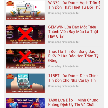
Lừa
Người
WIN79 Lừa Đảo – Vạch Trần 4
Đảo
Chơi
Tin Đồn Thất Thiệt Từ Đối Thủ
–
Là
Chức năng bình luận bị tắt
ở
Thực
Thật
WIN79
Hư
Hay
Lừa
Về
Giả?
Đảo
Tin
GEMWIN Lừa Đảo Một Triệu
–
Đồn
Thành Viên Bay Màu Là Thật
Vạch
Gây
Hay Giả?
Trần
Hoang
4
Chức năng bình luận bị tắt
ở
Mang
Tin
GEMWIN
Nhất
Đồn
Lừa
Thực Hư Tin Đồn Sòng Bạc
2025
Thất
Đảo
RIKVIP Lừa Đảo Hơn Trăm Tỷ
Thiệt
Một
Đồng
Từ
Triệu
Chức năng bình luận bị tắt
Đối
ở
Thành
Thủ
Thực
Viên
Hư
Bay
11BET Lừa Đảo – Đính Chính
Tin
Màu
Tin Đồn Cho Nhà Cái Uy Tín
Đồn
Là
Chức năng bình luận bị tắt
ở
Sòng
Thật
11BET
Bạc
Hay
Lừa
RIKVIP
Giả?
Đảo
Lừa
TA88 Lừa Đảo – Minh Chứng
–
Đảo
Khẳng Định Uy Tín Và Chất
Đính
Hơn