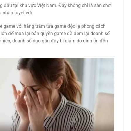
g đầu tại khu vực Việt Nam. Đây không chỉ là sân chơi
u nhập tuyệt vời.
ot game với hàng trăm tựa game độc lạ phong cách
ư lớn để mua lại bản quyền game đã đem lại doanh số
nhiên, doanh số dạo gần đây bị giảm do dính tin đồn