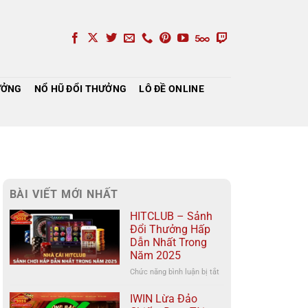
ƯỞNG
NỔ HŨ ĐỔI THƯỞNG
LÔ ĐỀ ONLINE
BÀI VIẾT MỚI NHẤT
HITCLUB – Sảnh
Đổi Thưởng Hấp
Dẫn Nhất Trong
Năm 2025
Chức năng bình luận bị tắt
ở
HITCLUB
–
IWIN Lừa Đảo
Sảnh