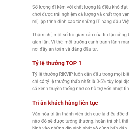
Số lượng đi kèm với chất lượng là điều khó đạt
chơi được trải nghiệm cả lượng và chất trọn vẹn
mỉ, lập trình đỉnh cao từ những IT hàng đầu Vi
Thậm chí, một số trò gian xảo của tin tặc cũ
gian lận. Vì thế, môi trường cạnh tranh lành m
nơi đây an toàn và đáng đầu tư.
Tỷ lệ thưởng TOP 1
Tỷ lệ thưởng RIKVIP luôn dẫn đầu trong mọi biế
chỉ có tỷ lệ thưởng thấp nhất là 3-5% tùy loại d
cả kênh truyền thống nhờ có hỗ trợ vốn nhiệt tìn
Tri ân khách hàng liên tục
Văn hóa tri ân thành viên tích cực là điều độc 
nào đó sẽ được tưởng thưởng, hoàn trả phí, thăn
hĩnh vào những dịp sinh nhật vô cùng hấp dẫn. 