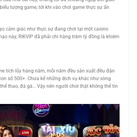
 biểu tượng game, tới khi vào chơi game thực sự ấn
ạo cảm giác như thực sự đang chơi tại một casino
ạo này, RIKVIP đã phải chi hàng trăm tỷ đồng là khiêm
ame tích lũy hàng năm, mỗi năm đều sản xuất đều đặn
 con số 500+. Chưa kể những dịch vụ khác như sòng
 thể thao, đá gà… Vậy nên người chơi thật không thể tin