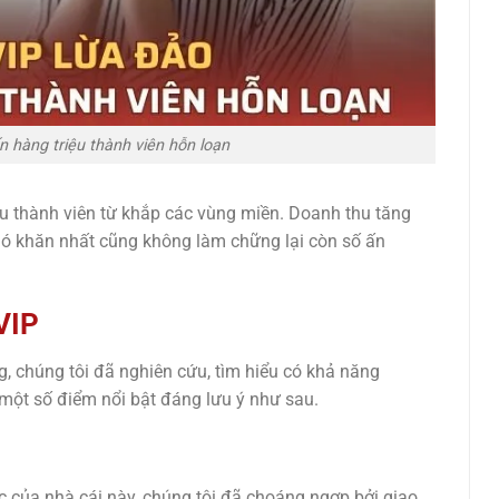
n hàng triệu thành viên hỗn loạn
ệu thành viên từ khắp các vùng miền. Doanh thu tăng
hó khăn nhất cũng không làm chững lại còn số ấn
VIP
, chúng tôi đã nghiên cứu, tìm hiểu có khả năng
 một số điểm nổi bật đáng lưu ý như sau.
ức của nhà cái này, chúng tôi đã choáng ngợp bởi giao