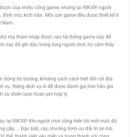
 được của nhiều cổng game, nhưng tại RIKVIP, người
, đỉnh nóc, kịch trần. Mỗi con game đều được thiết kế tỉ
ệt Nam.
ng khó mà thâm nhập được vào hệ thống game này để
ạnh này đã ghi dấu trong lòng người chơi, họ cảm thấy
n động thị trường, khoảng cách cách biệt đối với địa
ịch vụ. Riêng dịch vụ lô đề được đánh giá hơn hẳn giá
h và chiến lược hoàn phí hợp lý.
đáo tại RIKVIP. Khi người chơi cống hiến tới một mức độ
g cấp, … Đặc biệt, các chương trình ưu đãi tri ân hời
Vì thế, thành viên yêu mến và trung thành với cộng