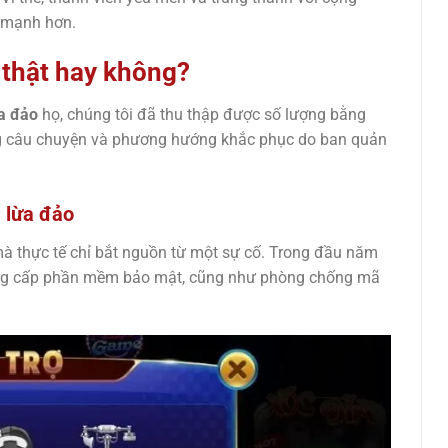
 mạnh hơn.
 thật hay không?
a đảo
họ, chúng tôi đã thu thập được số lượng bằng
ong câu chuyện và phương hướng khắc phục do ban quản
 lừa đảo
mà thực tế chỉ bắt nguồn từ một sự cố. Trong đầu năm
 nâng cấp phần mềm bảo mật, cũng như phòng chống mã