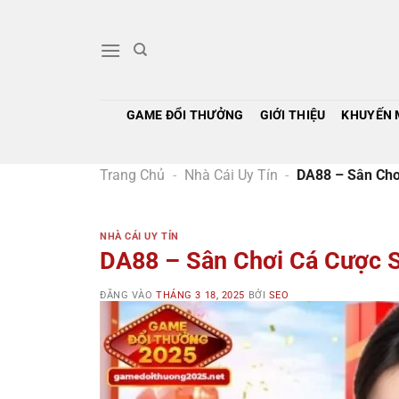
Bỏ
qua
nội
dung
GAME ĐỔI THƯỞNG
GIỚI THIỆU
KHUYẾN 
Trang Chủ
-
Nhà Cái Uy Tín
-
DA88 – Sân Chơ
NHÀ CÁI UY TÍN
DA88 – Sân Chơi Cá Cược S
ĐĂNG VÀO
THÁNG 3 18, 2025
BỞI
SEO