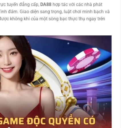
rực tuyến đẳng cấp,
DA88
hợp tác với các nhà phát
ình đám. Giao diện sang trọng, luật chơi minh bạch và
 được không khí của một sòng bạc thực thụ ngay trên