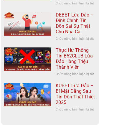
Khẳng
Chức năng bình luận bị tắt
ở
Định
VIN88
Uy
Lừa
DEBET Lừa Đảo –
Tín
Đảo
Đính Chính Tin
Và
–
Đồn Sai Sự Thật
Chất
Bí
Cho Nhà Cái
Lượng
Mật
Đằng
Chức năng bình luận bị tắt
ở
Sau
DEBET
Sân
Lừa
Thực Hư Thông
Chơi
Đảo
Tin B52CLUB Lừa
Uy
–
Đảo Hàng Triệu
Tín
Đính
Thành Viên
Số
Chính
1
Tin
Chức năng bình luận bị tắt
ở
Châu
Đồn
Thực
Á
Sai
Hư
KUBET Lừa Đảo –
Sự
Thông
Bí Mật Đằng Sau
Thật
Tin
Tin Đồn Thất Thiệt
Cho
B52CLUB
2025
Nhà
Lừa
Cái
Đảo
Chức năng bình luận bị tắt
ở
Hàng
KUBET
Triệu
Lừa
Thành
Đảo
Viên
–