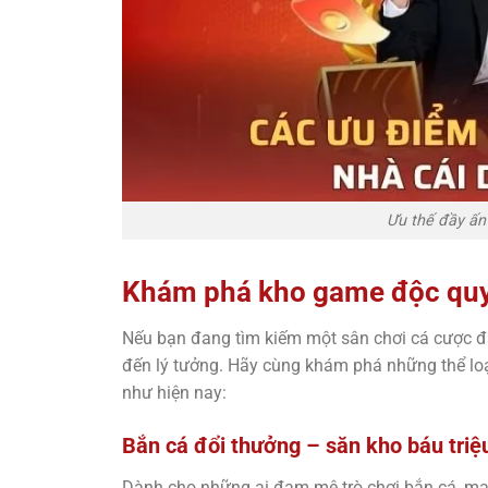
Ưu thế đầy ấn
Khám phá kho game độc quyề
Nếu bạn đang tìm kiếm một sân chơi cá cược đa d
đến lý tưởng. Hãy cùng khám phá những thể loại
như hiện nay:
Bắn cá đổi thưởng – săn kho báu triệ
Dành cho những ai đam mê trò chơi bắn cá, ma