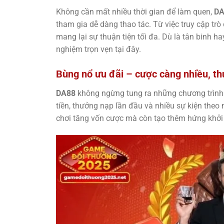
Không cần mất nhiều thời gian để làm quen,
DA
tham gia dễ dàng thao tác. Từ việc truy cập trò 
mang lại sự thuận tiện tối đa. Dù là tân binh ha
nghiệm trọn vẹn tại đây.
Bùng nổ ưu đãi – cược càng nhiều, t
DA88
không ngừng tung ra những chương trìn
tiền, thưởng nạp lần đầu và nhiều sự kiện theo
chơi tăng vốn cược mà còn tạo thêm hứng khởi