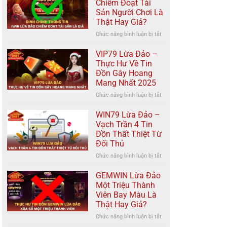
Chiếm Đoạt Tài
Đổi
Sản Người Chơi Là
Thưởng
Thật Hay Giả?
Hấp
Dẫn
Chức năng bình luận bị tắt
ở
Nhất
IWIN
Trong
Lừa
VIP79 Lừa Đảo –
Năm
Đảo
Thực Hư Về Tin
2025
Chiếm
Đồn Gây Hoang
Đoạt
Mang Nhất 2025
Tài
Sản
Chức năng bình luận bị tắt
ở
Người
VIP79
Chơi
Lừa
WIN79 Lừa Đảo –
Là
Đảo
Vạch Trần 4 Tin
Thật
–
Đồn Thất Thiệt Từ
Hay
Thực
Đối Thủ
Giả?
Hư
Về
Chức năng bình luận bị tắt
ở
Tin
WIN79
Đồn
Lừa
GEMWIN Lừa Đảo
Gây
Đảo
Một Triệu Thành
Hoang
–
Viên Bay Màu Là
Mang
Vạch
Thật Hay Giả?
Nhất
Trần
2025
4
Chức năng bình luận bị tắt
ở
Tin
GEMWIN