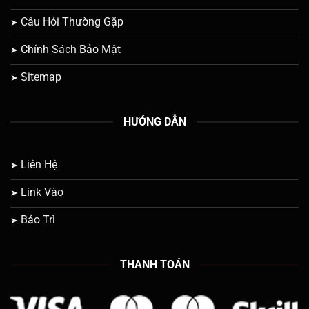
Câu Hỏi Thường Gặp
Chính Sách Bảo Mật
Sitemap
HƯỚNG DẪN
Liên Hệ
Link Vào
Bảo Trì
THANH TOÁN