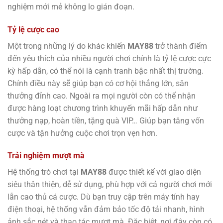
nghiệm mới mẻ không lo gián đoạn.
Tỷ lệ cược cao
Một trong những lý do khác khiến
MAY88
trở thành điểm
đến yêu thích của nhiều người chơi chính là tỷ lệ cược cực
kỳ hấp dẫn, có thể nói là cạnh tranh bậc nhất thị trường.
Chính điều này sẽ giúp bạn có cơ hội thắng lớn, săn
thưởng đỉnh cao. Ngoài ra mọi người còn có thể nhận
được hàng loạt chương trình khuyến mãi hấp dẫn như
thưởng nạp, hoàn tiền, tặng quà VIP… Giúp bạn tăng vốn
cược và tận hưởng cuộc chơi trọn vẹn hơn.
Trải nghiệm mượt mà
Hệ thống trò chơi tại
MAY88
được thiết kế với giao diện
siêu thân thiện, dễ sử dụng, phù hợp với cả người chơi mới
lẫn cao thủ cá cược. Dù bạn truy cập trên máy tính hay
điện thoại, hệ thống vẫn đảm bảo tốc độ tải nhanh, hình
ảnh sắc nét và thao tác mượt mà. Đặc biệt, nơi đây còn có