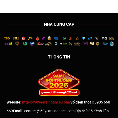
Bí
Thành
Mật
Viên
Đằng
Sau
Tin
Đồn
NHÀ CUNG CẤP
Thất
Thiệt
2025
THÔNG TIN
Website:
https://50yearsindance.com/
Số điện thoại:
0905 668
669
Email:
contact@50yearsindance.com
Địa chỉ:
35 Kênh Tân