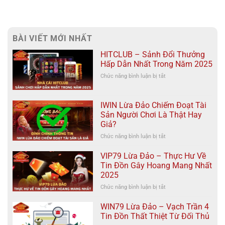
BÀI VIẾT MỚI NHẤT
HITCLUB – Sảnh Đổi Thưởng
Hấp Dẫn Nhất Trong Năm 2025
Chức năng bình luận bị tắt
ở
HITCLUB
–
Sảnh
IWIN Lừa Đảo Chiếm Đoạt Tài
Đổi
Sản Người Chơi Là Thật Hay
Thưởng
Giả?
Hấp
Dẫn
Chức năng bình luận bị tắt
ở
Nhất
IWIN
Trong
Lừa
VIP79 Lừa Đảo – Thực Hư Về
Năm
Đảo
Tin Đồn Gây Hoang Mang Nhất
2025
Chiếm
2025
Đoạt
Chức năng bình luận bị tắt
ở
Tài
VIP79
Sản
Lừa
Người
WIN79 Lừa Đảo – Vạch Trần 4
Đảo
Chơi
Tin Đồn Thất Thiệt Từ Đối Thủ
–
Là