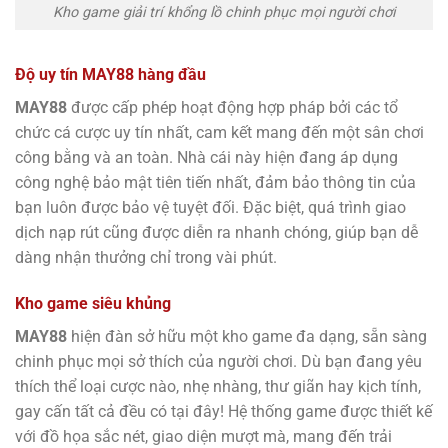
Kho game giải trí khổng lồ chinh phục mọi người chơi
Độ uy tín MAY88 hàng đầu
MAY88
được cấp phép hoạt động hợp pháp bởi các tổ
chức cá cược uy tín nhất, cam kết mang đến một sân chơi
công bằng và an toàn. Nhà cái này hiện đang áp dụng
công nghệ bảo mật tiên tiến nhất, đảm bảo thông tin của
bạn luôn được bảo vệ tuyệt đối. Đặc biệt, quá trình giao
dịch nạp rút cũng được diễn ra nhanh chóng, giúp bạn dễ
dàng nhận thưởng chỉ trong vài phút.
Kho game siêu khủng
MAY88
hiện đàn sở hữu một kho game đa dạng, sẵn sàng
chinh phục mọi sở thích của người chơi. Dù bạn đang yêu
thích thể loại cược nào, nhẹ nhàng, thư giãn hay kịch tính,
gay cấn tất cả đều có tại đây! Hệ thống game được thiết kế
với đồ họa sắc nét, giao diện mượt mà, mang đến trải