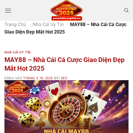
Bỏ
qua
nội
Trang Chủ
-
Nhà Cái Uy Tín
-
MAY88 – Nhà Cái Cá Cược
dung
Giao Diện Đẹp Mắt Hot 2025
NHÀ CÁI UY TÍN
MAY88 – Nhà Cái Cá Cược Giao Diện Đẹp
Mắt Hot 2025
ĐĂNG VÀO
THÁNG 3 18, 2025
BỞI
SEO