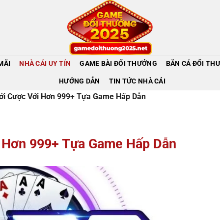
MÃI
NHÀ CÁI UY TÍN
GAME BÀI ĐỔI THƯỞNG
BẮN CÁ ĐỔI TH
HƯỚNG DẪN
TIN TỨC NHÀ CÁI
ới Cược Với Hơn 999+ Tựa Game Hấp Dẫn
i Hơn 999+ Tựa Game Hấp Dẫn