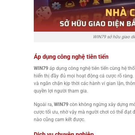
WIN79 sở hữu giao di
Áp dụng công nghệ tiên tiến
WIN79
áp dụng công nghệ tiên tiến cùng hệ th
hiển thị đầy đủ mọi hoạt động cá cược rõ ràng.
và ngăn chặn kịp thời các hành vi gian lận, thô
quyền lợi người tham gia.
Ngoài ra,
WIN79
còn không ngừng xây dựng môi 
cược tối ưu, nhờ vậy mà người chơi có thể đạt đ
nào cũng cam kết được.
Dịch vụ chuyên nghiệp