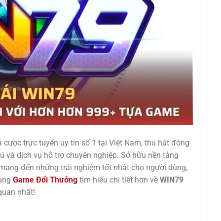
cược trực tuyến uy tín số 1 tại Việt Nam, thu hút đông
 và dịch vụ hỗ trợ chuyên nghiệp. Sở hữu nền tảng
 mang đến những trải nghiệm tốt nhất cho người dùng,
cùng
Game Đổi Thưởng
tìm hiểu chi tiết hơn về
WIN79
quan nhất!