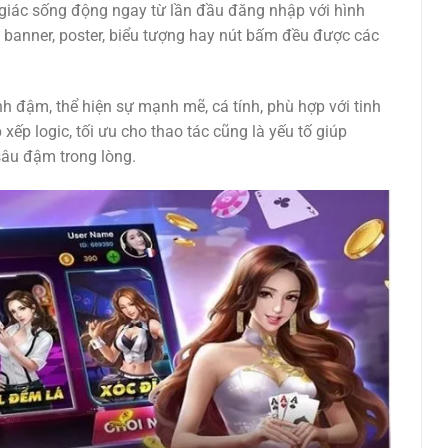
 giác sống động ngay từ lần đầu đăng nhập với hình
ư banner, poster, biểu tượng hay nút bấm đều được các
h đậm, thể hiện sự mạnh mẽ, cá tính, phù hợp với tinh
 xếp logic, tối ưu cho thao tác cũng là yếu tố giúp
 sâu đậm trong lòng.