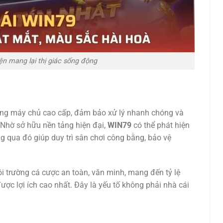
ện mang lại thị giác sống động
ống máy chủ cao cấp, đảm bảo xử lý nhanh chóng và
 Nhờ sở hữu nền tảng hiện đại,
WIN79
có thể phát hiện
ng qua đó giúp duy trì sân chơi công bằng, bảo vệ
trường cá cược an toàn, văn minh, mang đến tỷ lệ
ược lợi ích cao nhất. Đây là yếu tố không phải nhà cái