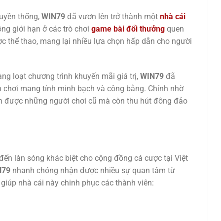
ruyền thống,
WIN79
đã vươn lên trở thành một
nhà cái
ng giới hạn ở các trò chơi
game bài đổi thưởng
quen
c thể thao, mang lại nhiều lựa chọn hấp dẫn cho người
ng loạt chương trình khuyến mãi giá trị,
WIN79
đã
 chơi mang tính minh bạch và công bằng. Chính nhờ
n được những người chơi cũ mà còn thu hút đông đảo
ến làn sóng khác biệt cho cộng đồng cá cược tại Việt
N79
nhanh chóng nhận được nhiều sự quan tâm từ
 giúp nhà cái này chinh phục các thành viên: