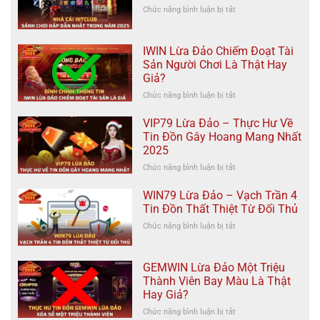
Chức năng bình luận bị tắt
ở
HITCLUB
–
Sảnh
IWIN Lừa Đảo Chiếm Đoạt Tài
Đổi
Sản Người Chơi Là Thật Hay
Thưởng
Giả?
Hấp
Dẫn
Chức năng bình luận bị tắt
ở
Nhất
IWIN
Trong
Lừa
VIP79 Lừa Đảo – Thực Hư Về
Năm
Đảo
Tin Đồn Gây Hoang Mang Nhất
2025
Chiếm
2025
Đoạt
Chức năng bình luận bị tắt
ở
Tài
VIP79
Sản
Lừa
Người
WIN79 Lừa Đảo – Vạch Trần 4
Đảo
Chơi
Tin Đồn Thất Thiệt Từ Đối Thủ
–
Là
Chức năng bình luận bị tắt
ở
Thực
Thật
WIN79
Hư
Hay
Lừa
Về
Giả?
Đảo
Tin
GEMWIN Lừa Đảo Một Triệu
–
Đồn
Thành Viên Bay Màu Là Thật
Vạch
Gây
Hay Giả?
Trần
Hoang
4
Chức năng bình luận bị tắt
ở
Mang