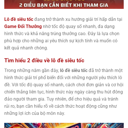
Lô đề siêu tốc
đang trở thành xu hướng giải trí hấp dẫn tại
Game Đổi Thưởng
nhờ tốc độ quay số nhanh, đa dạng
hình thức và khả năng trúng thưởng cao. Đây là lựa chọn
phù hợp cho những ai yêu thích sự kịch tính và muốn có
kết quả nhanh chóng.
Tìm hiểu 2 điều về lô đề siêu tốc
Trong những năm gần đây,
lô đề siêu tốc
đã trở thành một
hình thức giải trí phổ biến đối với những người yêu thích lô
đề. Với tốc độ quay số nhanh, cách chơi đơn giản và cơ hội
chiến thắng liên tục, hình thức này ngày càng thu hút đông
đảo người tham gia. Tuy nhiên, để cho hiệu quả và tránh
rủi ro, bạn cần hiểu rõ về cách thức hoạt động cũng như
những lợi ích của bộ môn này.