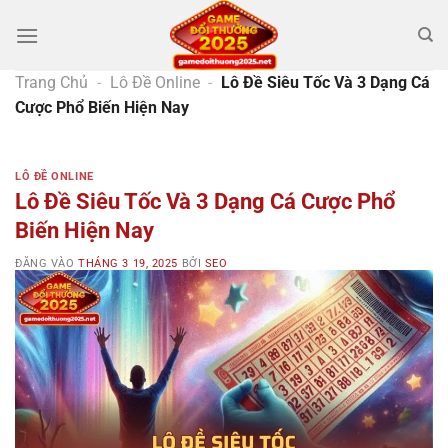
Bỏ
qua
nội
Trang Chủ
-
Lô Đề Online
-
Lô Đề Siêu Tốc Và 3 Dạng Cá
dung
Cược Phổ Biến Hiện Nay
LÔ ĐỀ ONLINE
Lô Đề Siêu Tốc Và 3 Dạng Cá Cược Phổ
Biến Hiện Nay
ĐĂNG VÀO
THÁNG 3 19, 2025
BỞI
SEO