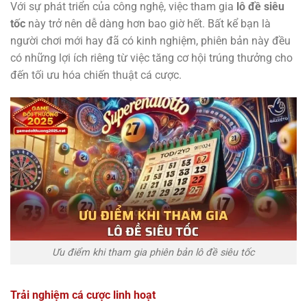
Với sự phát triển của công nghệ, việc tham gia
lô đề siêu
tốc
này trở nên dễ dàng hơn bao giờ hết. Bất kể bạn là
người chơi mới hay đã có kinh nghiệm, phiên bản này đều
có những lợi ích riêng từ việc tăng cơ hội trúng thưởng cho
đến tối ưu hóa chiến thuật cá cược.
Ưu điểm khi tham gia phiên bản lô đề siêu tốc
Trải nghiệm cá cược linh hoạt