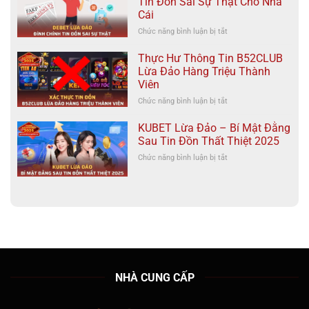
Tin Đồn Sai Sự Thật Cho Nhà
–
Tín
Cái
Bí
Và
Chức năng bình luận bị tắt
ở
Mật
Chất
DEBET
Đằng
Lượng
Lừa
Sau
Thực Hư Thông Tin B52CLUB
Đảo
Sân
Lừa Đảo Hàng Triệu Thành
–
Chơi
Viên
Đính
Uy
Chức năng bình luận bị tắt
ở
Chính
Tín
Thực
Tin
Số
Hư
Đồn
KUBET Lừa Đảo – Bí Mật Đằng
1
Thông
Sai
Châu
Sau Tin Đồn Thất Thiệt 2025
Tin
Sự
Á
Chức năng bình luận bị tắt
ở
B52CLUB
Thật
KUBET
Lừa
Cho
Lừa
Đảo
Nhà
Đảo
Hàng
Cái
–
Triệu
Bí
Thành
Mật
Viên
Đằng
Sau
Tin
Đồn
NHÀ CUNG CẤP
Thất
Thiệt