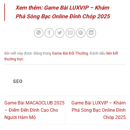
Xem thêm:
Game Bài LUXVIP – Khám
Phá Sòng Bạc Online Đỉnh Chóp 2025
Bài viết này được đăng trong
Game Bài Đổi Thưởng
. Đánh dấu
liên kết
thường trực
.
SEO
Game Bài MACAOCLUB 2025
Game Bài LUXVIP – Khám
– Điểm Đến Đỉnh Cao Cho
Phá Sòng Bạc Online Đỉnh
Người Hâm Mộ
Chóp 2025