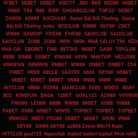
I9 BET
DEBET
DEBET
VIN777
JBO
BK8
RED88
MIBET
VN88
T88
R88
XVIP
CHOANGCLUB
TOPZO
DEBET
ZOWIN
AE888
XOCDIA88
Game Bài Đổi Thưởng
Game
Bài Đổi Thưởng
nohu
B52CLUB
SIN88
SKY88
ZBET
VIN88
GAMVIP
FIVE88
FIVE88
SAOCLUB
SAOCLUB
SAOCLUB
ZO88
ZO88
IWIN
IWIN
NHÀ CÁI UY TÍN
KÈO
NHÀ CÁI
SBOBET
FI88
BET365
8KBET
DA88
TIPCLUB
888B
XIN88
OXBET
KING88
69VN
NHATVIP
HELLO88
KINGFUN
GEMWIN
ONBET
WW88
ONBET
ONBET
C54
V9BET
HB88
88CLB
SAO789
S666
SKY88
MIBET
MIBET
MIBET
MIBET
VN88
VN88
VN88
VN88
HITCLUB
HB88
FOR88
MANCLUB
EE88
WIN55
8DAY
B52
KINGFUN
DAGA
12BET
GOAL123
AZ888
VVVWIN
79KING
LEO88
888B
WW88
8KBET
XO88
VIN88
FABET
SV88
MIBET
WIN55
TOPBET
TOPBET
TOPBET
VNXOSO
NBET
YOU88
DEBET
MIBET
69VN
VN88
SKY88
SIN88
SKY88
az888
Zowin
Win79
Kwin
HITCLUB
goal123
Ngonclub
topbet
topbet
topbet
99ok
m88