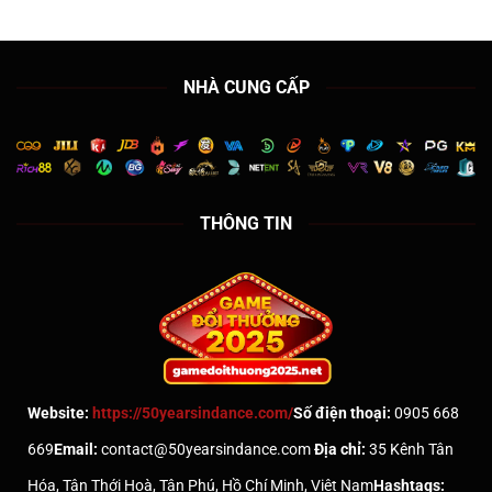
Mật
Viên
Đằng
Sau
Tin
Đồn
NHÀ CUNG CẤP
Thất
Thiệt
2025
THÔNG TIN
Website:
https://50yearsindance.com/
Số điện thoại:
0905 668
669
Email:
contact@50yearsindance.com
Địa chỉ:
35 Kênh Tân
Hóa, Tân Thới Hoà, Tân Phú, Hồ Chí Minh, Việt Nam
Hashtags: