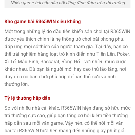
Nhiều game bài hấp dẫn nổi tiếng đình đám trên thị trường
Kho game bài R365WIN siêu khủng
Một trong những lý do đầu tiên khiến sân chơi tại R365WIN
được yêu thích chính là hệ thống trò chơi bài phong phú,
đáp ứng mọi sở thích của người tham gia. Tại đây, bạn có
thể trải nghiệm hàng loạt trò kinh điển như Tiến Lên, Poker,
Xì Tố, Mậu Binh, Baccarat, Rồng Hổ… với nhiều mức cược
khác nhau. Dù bạn là người mới hay cao thủ lão làng, nơi
đây đều có bàn chơi phù hợp để bạn thử sức và rinh
thưởng lớn.
Tỷ lệ thưởng hấp dẫn
So với nhiều nhà cái khác, R365WIN hiện đang sở hữu mức
trả thưởng cực cao, giúp bạn tăng cơ hội kiếm tiền thưởng
hấp dẫn sau mỗi ván game. Vậy nên, có thể nói mỗi ván
bài tại R365WIN hứa hẹn mang đến những giây phút giải