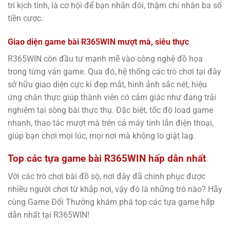
trí kịch tính, là cơ hội để bạn nhân đôi, thậm chí nhân ba số
tiền cược.
Giao diện game bài R365WIN mượt mà, siêu thực
R365WIN còn đầu tư mạnh mẽ vào công nghệ đồ họa
trong từng ván game. Qua đó, hệ thống các trò chơi tại đây
sở hữu giao diện cực kì đẹp mắt, hình ảnh sắc nét, hiệu
ứng chân thực giúp thành viên có cảm giác như đang trải
nghiệm tại sòng bài thực thụ. Đặc biệt, tốc độ load game
nhanh, thao tác mượt mà trên cả máy tính lẫn điện thoại,
giúp bạn chơi mọi lúc, mọi nơi mà không lo giật lag.
Top các tựa game bài R365WIN hấp dẫn nhất
Với các trò chơi bài đồ sộ, nơi đây đã chinh phục được
nhiều người chơi từ khắp nơi, vậy đó là những trò nào? Hãy
cùng Game Đổi Thưởng khám phá top các tựa game hấp
dẫn nhất tại R365WIN!