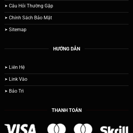
Câu Hỏi Thường Gặp
Chính Sách Bảo Mật
Sitemap
HƯỚNG DẪN
Liên Hệ
Link Vào
Bảo Trì
THANH TOÁN