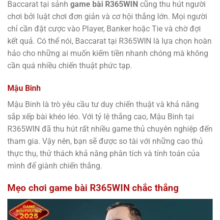
Baccarat tại sảnh
game bài R365WIN
cũng thu hút người
chơi bởi luật chơi đơn giản và cơ hội thắng lớn. Mọi người
chỉ cần đặt cược vào Player, Banker hoặc Tie và chờ đợi
kết quả. Có thể nói, Baccarat tại R365WIN là lựa chọn hoàn
hảo cho những ai muốn kiếm tiền nhanh chóng mà không
cần quá nhiều chiến thuật phức tạp.
Mậu Binh
Mậu Binh là trò yêu cầu tư duy chiến thuật và khả năng
sắp xếp bài khéo léo. Với tỷ lệ thắng cao, Mậu Binh tại
R365WIN đã thu hút rất nhiều game thủ chuyên nghiệp đến
tham gia. Vậy nên, bạn sẽ được so tài với những cao thủ
thực thụ, thử thách khả năng phân tích và tính toán của
mình để giành chiến thắng.
Mẹo chơi game bài R365WIN chắc thắng