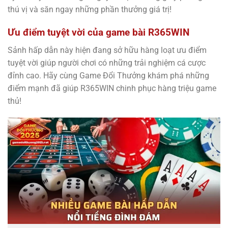
thú vị và săn ngay những phần thưởng giá trị!
Ưu điểm tuyệt vời của game bài R365WIN
Sảnh hấp dẫn này hiện đang sở hữu hàng loạt ưu điểm
tuyệt vời giúp người chơi có những trải nghiệm cá cược
đỉnh cao. Hãy cùng Game Đổi Thưởng khám phá những
điểm mạnh đã giúp R365WIN chinh phục hàng triệu game
thủ!